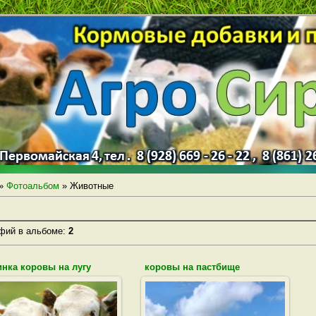
»
Фотоальбом
» Животные
фий в альбоме
:
2
инка коровы на лугу
коровы на пастбище