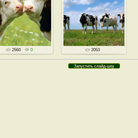
2560
0
2053