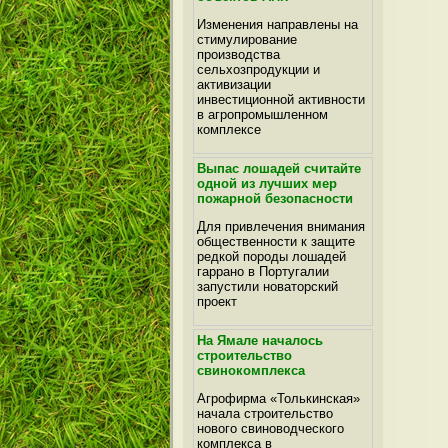
Изменения направлены на
стимулирование
производства
сельхозпродукции и
активизации
инвестиционной активности
в агропромышленном
комплексе
Выпас лошадей считайте
одной из лучших мер
пожарной безопасности
Для привлечения внимания
общественности к защите
редкой породы лошадей
гаррано в Португалии
запустили новаторский
проект
На Ямале началось
строительство
свинокомплекса
Агрофирма «Толькинская»
начала строительство
нового свиноводческого
комплекса в