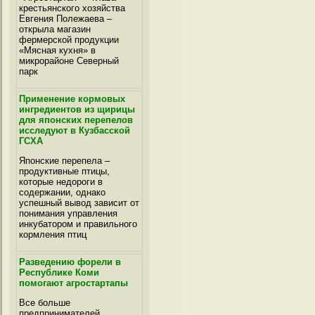
крестьянского хозяйства
Евгения Полежаева –
открыла магазин
фермерской продукции
«Мясная кухня» в
микрорайоне Северный
парк
Применение кормовых
ингредиентов из щирицы
для японских перепелов
исследуют в Кузбасской
ГСХА
Японские перепела –
продуктивные птицы,
которые недороги в
содержании, однако
успешный вывод зависит от
понимания управления
инкубатором и правильного
кормления птиц
Разведению форели в
Республике Коми
помогают агростартапы
Все больше
предпринимателей