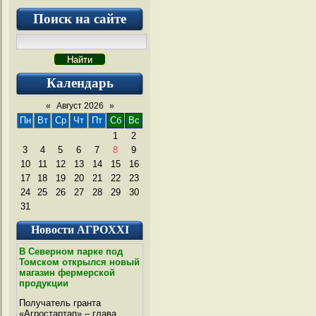
Поиск на сайте
Календарь
«
Август 2026
»
Пн
Вт
Ср
Чт
Пт
Сб
Вс
1
2
3
4
5
6
7
8
9
10
11
12
13
14
15
16
17
18
19
20
21
22
23
24
25
26
27
28
29
30
31
Новости АГРОXXI
В Северном парке под
Томском открылся новый
магазин фермерской
продукции
Получатель гранта
«Агростартап» – глава