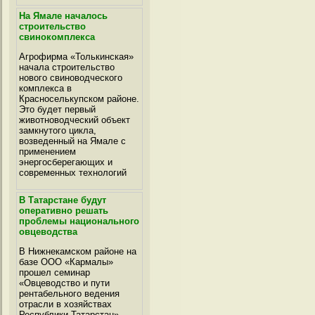
На Ямале началось
строительство
свинокомплекса
Агрофирма «Толькинская»
начала строительство
нового свиноводческого
комплекса в
Красноселькупском районе.
Это будет первый
животноводческий объект
замкнутого цикла,
возведенный на Ямале с
применением
энергосберегающих и
современных технологий
В Татарстане будут
оперативно решать
проблемы национального
овцеводства
В Нижнекамском районе на
базе ООО «Кармалы»
прошел семинар
«Овцеводство и пути
рентабельного ведения
отрасли в хозяйствах
Республики Татарстан»