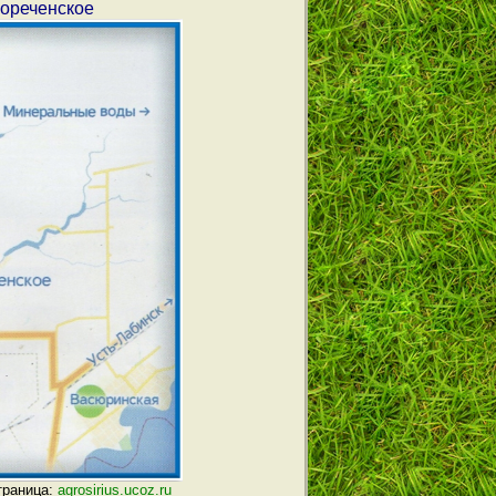
вореченское
траница:
agrosirius.ucoz.ru