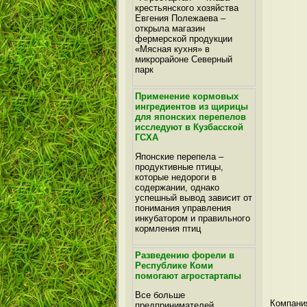
крестьянского хозяйства
Евгения Полежаева –
открыла магазин
фермерской продукции
«Мясная кухня» в
микрорайоне Северный
парк
Применение кормовых
ингредиентов из щирицы
для японских перепелов
исследуют в Кузбасской
ГСХА
Японские перепела –
продуктивные птицы,
которые недороги в
содержании, однако
успешный вывод зависит от
понимания управления
инкубатором и правильного
кормления птиц
Разведению форели в
Республике Коми
помогают агростартапы
Все больше
Компан
предпринимателей