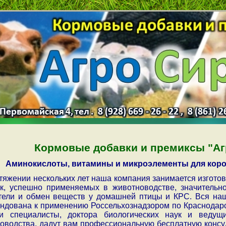
Кормовые добавки и премиксы "А
Аминокислоты, витамины и микроэлементы для коро
тяжении нескольких лет наша компания занимается изгото
к, успешно применяемых в животноводстве, значительн
тели и обмен веществ у домашней птицы и КРС. Вся наш
ндована к применению Россельхознадзором по Краснодарс
и специалисты, доктора биологических наук и ведущ
оводства, дадут вам профессиональную бесплатную конс