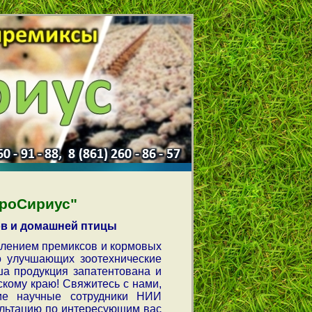
гроСириус"
в и домашней птицы
влением премиксов и кормовых
о улучшающих зоотехнические
а продукция запатентована и
кому краю! Свяжитесь с нами,
ие научные сотрудники НИИ
ультацию по интересующим вас