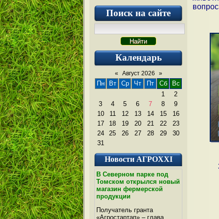
вопрос
Поиск на сайте
Календарь
«
Август 2026
»
Пн
Вт
Ср
Чт
Пт
Сб
Вс
1
2
3
4
5
6
7
8
9
10
11
12
13
14
15
16
17
18
19
20
21
22
23
24
25
26
27
28
29
30
31
Новости АГРОXXI
В Северном парке под
Томском открылся новый
магазин фермерской
продукции
Получатель гранта
«Агростартап» – глава